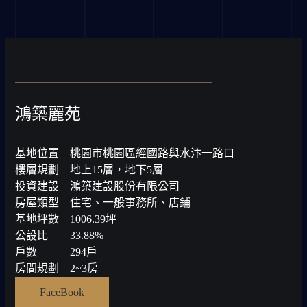
鴻築麗苑
基地位置
桃園市桃園區經國路與水汴一路口
樓層規劃
地上15層，地下5層
投資建設
鴻築建設股份有限公司
房屋類型
住宅、一般事務所、店鋪
基地坪數
1006.39坪
公設比
33.88%
戶數
294戶
房間規劃
2~3房
FaceBook