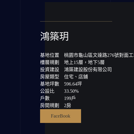
鴻築玥
基地位置
桃園市龜山區文達路276號對面工
樓層規劃
地上15層，地下5層
投資建設
鴻築建設股份有限公司
房屋類型
住宅、店鋪
基地坪數
596.64坪
公設比
33.50%
戶數
199戶
房間規劃
2房
FaceBook