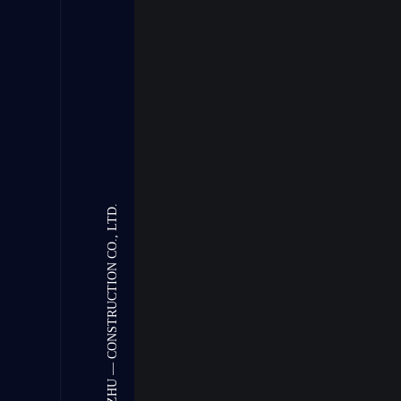
HONG-ZHU — CONSTRUCTION CO., LTD.