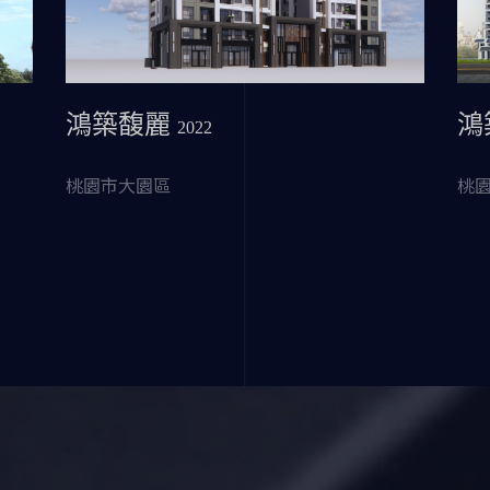
鴻築馥麗
鴻
2022
桃園市大園區
桃