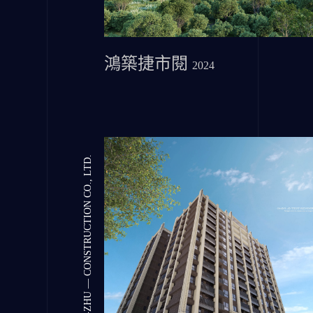
鴻築捷市閱
2024
HONG-ZHU — CONSTRUCTION CO., LTD.