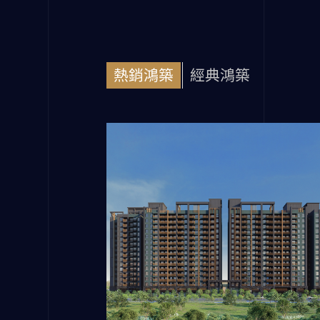
熱銷鴻築
經典鴻築