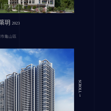
築玥
2023
園市龜山區
SCROLL ⇀